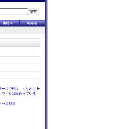
検索
シリーズで純は「～なわけ
で」を52回言っている