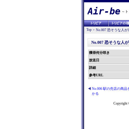
Air-be
～ト
Top
>
No.007 恐そう
No.007 恐そう
獲得何分咲き
放送日
詳細
参考URL
No.006 駅の売店の商
かる
Copyright 