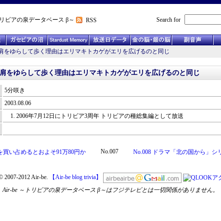
リビアの泉データベース β～
Search for
RSS
な人が肩をゆらして歩く理由はエリマキトカゲがエリを広げるのと同じ
な人が肩をゆらして歩く理由はエリマキトカゲがエリを広げるのと同じ
5分咲き
2003.08.06
2006年7月12日にトリビア3周年 トリビアの種総集編として放送
No.007
品を買い占めるとおよそ91万80円か
No.008 ドラマ「北の国から」
© 2007-2012 Air-be.
【Air-be blog trivia】
Air-be ～トリビアの泉データベース β～はフジテレビとは一切関係がありません。