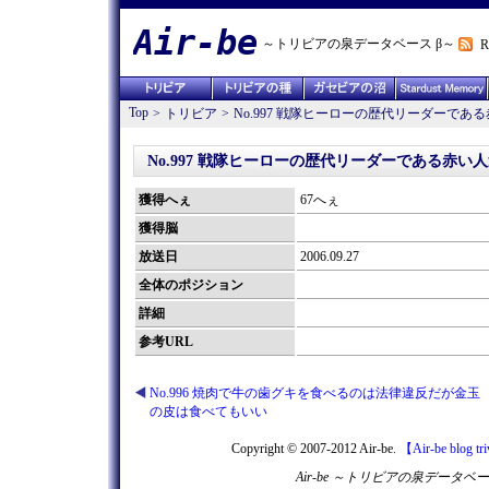
Air-be
～トリビアの泉データベース β～
R
Top
>
トリビア
>
No.997 戦隊ヒーローの歴代リーダーで
No.997 戦隊ヒーローの歴代リーダーである赤
獲得へぇ
67へぇ
獲得脳
放送日
2006.09.27
全体のポジション
詳細
参考URL
No.996 焼肉で牛の歯グキを食べるのは法律違反だが金玉
の皮は食べてもいい
Copyright © 2007-2012 Air-be.
【Air-be blog tr
Air-be ～トリビアの泉デー