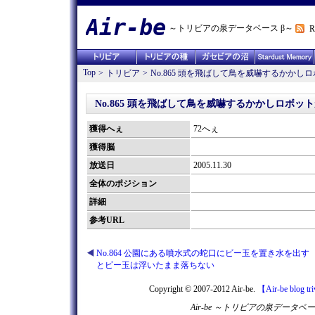
Air-be
～トリビアの泉データベース β～
R
Top
>
トリビア
>
No.865 頭を飛ばして鳥を威嚇するかか
No.865 頭を飛ばして鳥を威嚇するかかしロボ
獲得へぇ
72へぇ
獲得脳
放送日
2005.11.30
全体のポジション
詳細
参考URL
No.864 公園にある噴水式の蛇口にビー玉を置き水を出す
とビー玉は浮いたまま落ちない
Copyright © 2007-2012 Air-be.
【Air-be blog tr
Air-be ～トリビアの泉デー