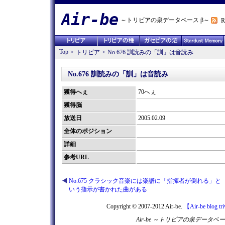
Air-be
～トリビアの泉データベース β～
R
Top
>
トリビア
>
No.676 訓読みの「訓」は音読み
No.676 訓読みの「訓」は音読み
獲得へぇ
70へぇ
獲得脳
放送日
2005.02.09
全体のポジション
詳細
参考URL
No.675 クラシック音楽には楽譜に「指揮者が倒れる」と
いう指示が書かれた曲がある
Copyright © 2007-2012 Air-be.
【Air-be blog tr
Air-be ～トリビアの泉デー