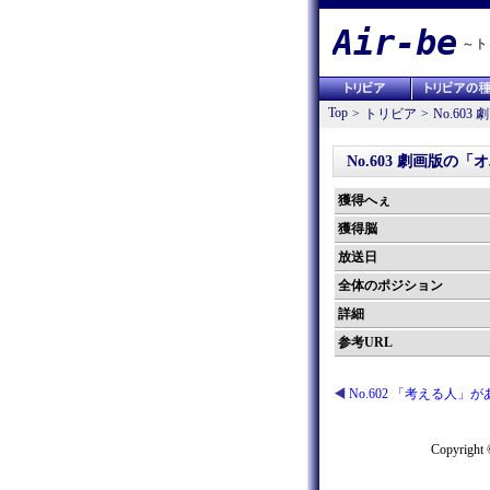
Air-be
～ト
Top
>
トリビア
>
No.60
No.603 劇画版の
獲得へぇ
獲得脳
放送日
全体のポジション
詳細
参考URL
No.602 「考える人」
Copyright 