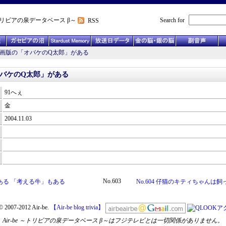
リビアの泉データベース β～
Search for
RSS
3 劇画版の「オバケのQ太郎」がある
「オバケのQ太郎」がある
91へぇ
金
2004.11.03
No.603
がある 「考える牛」もある
No.604 仔猫のキティちゃんは
© 2007-2012 Air-be.
【Air-be blog trivia】
Air-be ～トリビアの泉データベース β～はフジテレビとは一切関係がありません。