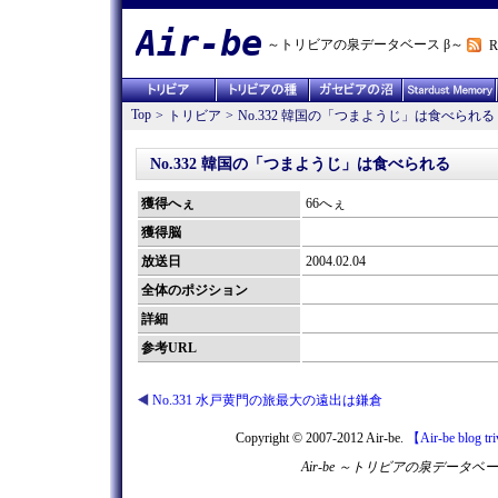
Air-be
～トリビアの泉データベース β～
R
Top
>
トリビア
>
No.332 韓国の「つまようじ」は食べられる
No.332 韓国の「つまようじ」は食べられる
獲得へぇ
66へぇ
獲得脳
放送日
2004.02.04
全体のポジション
詳細
参考URL
No.331 水戸黄門の旅最大の遠出は鎌倉
Copyright © 2007-2012 Air-be.
【Air-be blog tr
Air-be ～トリビアの泉デー