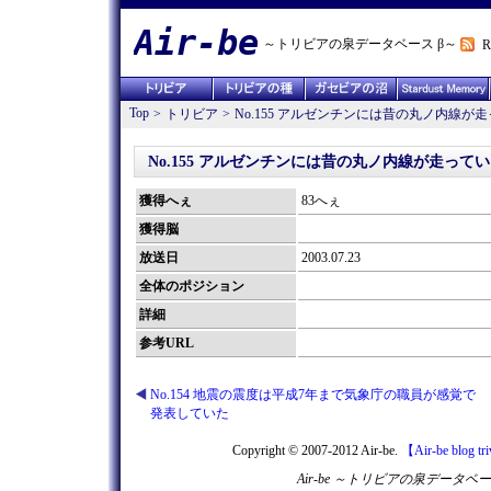
Air-be
～トリビアの泉データベース β～
R
Top
>
トリビア
>
No.155 アルゼンチンには昔の丸ノ内線が
No.155 アルゼンチンには昔の丸ノ内線が走って
獲得へぇ
83へぇ
獲得脳
放送日
2003.07.23
全体のポジション
詳細
参考URL
No.154 地震の震度は平成7年まで気象庁の職員が感覚で
発表していた
Copyright © 2007-2012 Air-be.
【Air-be blog tr
Air-be ～トリビアの泉デー