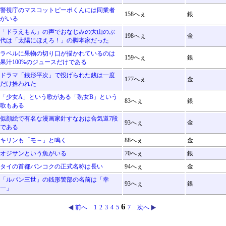
警視庁のマスコットピーポくんには同業者
158へぇ
銀
がいる
「ドラえもん」の声でおなじみの大山のぶ
198へぇ
金
代は「太陽にほえろ！」の脚本家だった
ラベルに果物の切り口が描かれているのは
159へぇ
銀
果汁100%のジュースだけである
ドラマ「銭形平次」で投げられた銭は一度
177へぇ
金
だけ拾われた
「少女A」という歌がある「熟女B」という
83へぇ
銀
歌もある
似顔絵で有名な漫画家針すなおは合気道7段
93へぇ
金
である
キリンも「モ～」と鳴く
88へぇ
金
オジサンという魚がいる
70へぇ
銀
タイの首都バンコクの正式名称は長い
94へぇ
金
「ルパン三世」の銭形警部の名前は「幸
93へぇ
銀
一」
6
前へ
1
2
3
4
5
7
次へ