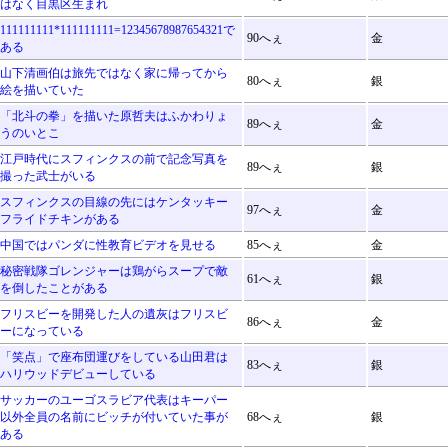
はなく目黒区生まれ
111111111*111111111=12345678987654321で
90へぇ
金
ある
山下清画伯は旅先ではなく家に帰ってから
80へぇ
銀
絵を描いていた
「北斗の拳」を描いた原哲夫はふかわりょ
89へぇ
金
うのいとこ
江戸時代にスフィンクスの前で記念写真を
89へぇ
銀
撮った武士がいる
スフィンクスの目線の先にはケンタッキー
97へぇ
金
フライドチキンがある
中国ではパンダに性教育ビデオを見せる
85へぇ
金
秘密戦隊ゴレンジャーは鶏がらスープで敵
61へぇ
銀
を倒したことがある
フリスビーを開発した人の遺灰はフリスビ
86へぇ
金
ーになっている
「笑点」で座布団運びをしている山田君は
83へぇ
銀
ハリウッドデビューしている
サッカーのユーゴスラビア代表はキーパー
以外全員の名前にビッチが付いていた事が
68へぇ
銀
ある