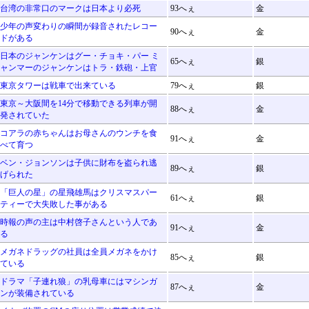
台湾の非常口のマークは日本より必死
93へぇ
金
少年の声変わりの瞬間が録音されたレコー
90へぇ
金
ドがある
日本のジャンケンはグー・チョキ・パー ミ
65へぇ
銀
ャンマーのジャンケンはトラ・鉄砲・上官
東京タワーは戦車で出来ている
79へぇ
銀
東京～大阪間を14分で移動できる列車が開
88へぇ
金
発されていた
コアラの赤ちゃんはお母さんのウンチを食
91へぇ
金
べて育つ
ベン・ジョンソンは子供に財布を盗られ逃
89へぇ
銀
げられた
「巨人の星」の星飛雄馬はクリスマスパー
61へぇ
銀
ティーで大失敗した事がある
時報の声の主は中村啓子さんという人であ
91へぇ
金
る
メガネドラッグの社員は全員メガネをかけ
85へぇ
銀
ている
ドラマ「子連れ狼」の乳母車にはマシンガ
87へぇ
金
ンが装備されている