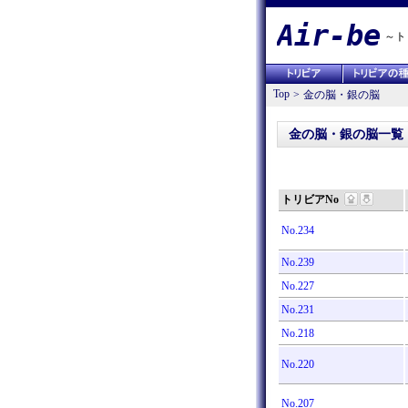
Air-be
～ト
Top
>
金の脳・銀の脳
金の脳・銀の脳一覧
トリビアNo
No.234
No.239
No.227
No.231
No.218
No.220
No.207