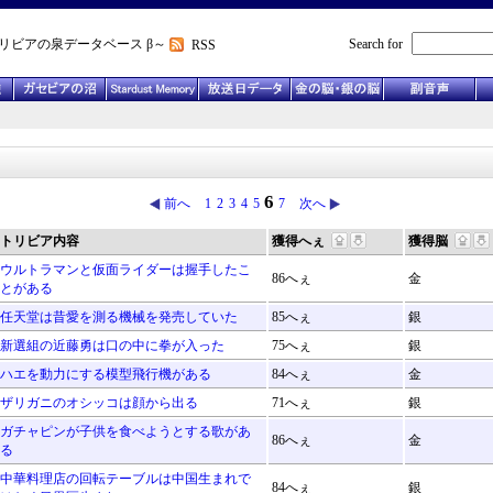
リビアの泉データベース β～
Search for
RSS
6
前へ
1
2
3
4
5
7
次へ
トリビア内容
獲得へぇ
獲得脳
ウルトラマンと仮面ライダーは握手したこ
86へぇ
金
とがある
任天堂は昔愛を測る機械を発売していた
85へぇ
銀
新選組の近藤勇は口の中に拳が入った
75へぇ
銀
ハエを動力にする模型飛行機がある
84へぇ
金
ザリガニのオシッコは顔から出る
71へぇ
銀
ガチャピンが子供を食べようとする歌があ
86へぇ
金
る
中華料理店の回転テーブルは中国生まれで
84へぇ
銀