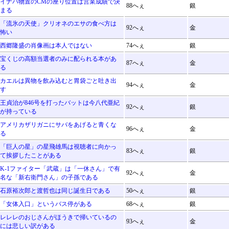
イナバ物置のCMの座り位置は営業成績で決
88へぇ
銀
まる
「流氷の天使」クリオネのエサの食べ方は
92へぇ
金
怖い
西郷隆盛の肖像画は本人ではない
74へぇ
銀
宝くじの高額当選者のみに配られる本があ
87へぇ
金
る
カエルは異物を飲み込むと胃袋ごと吐き出
94へぇ
金
す
王貞治が846号を打ったバットは今八代亜紀
92へぇ
銀
が持っている
アメリカザリガニにサバをあげると青くな
96へぇ
金
る
「巨人の星」の星飛雄馬は視聴者に向かっ
83へぇ
銀
て挨拶したことがある
K-1ファイター「武蔵」は「一休さん」で有
92へぇ
金
名な「新右衛門さん」の子孫である
石原裕次郎と渡哲也は同じ誕生日である
50へぇ
銀
「女体入口」というバス停がある
68へぇ
銀
レレレのおじさんがほうきで掃いているの
93へぇ
金
には悲しい訳がある